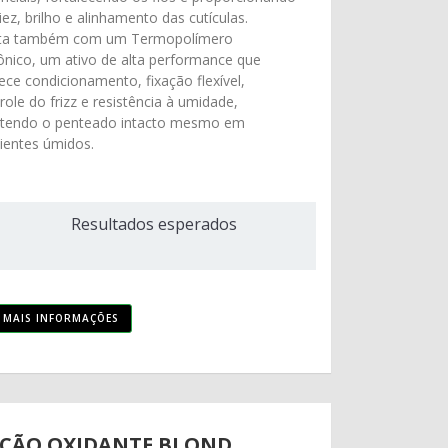
ez, brilho e alinhamento das cutículas.
ta também com um Termopolímero
ônico, um ativo de alta performance que
ece condicionamento, fixação flexível,
role do frizz e resistência à umidade,
tendo o penteado intacto mesmo em
entes úmidos.
Resultados esperados
MAIS INFORMAÇÕES
ÇÃO OXIDANTE BLOND