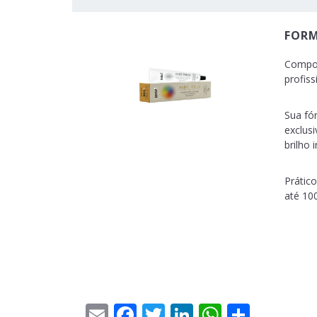
FORM
Compos
profis
Sua fó
exclus
brilho
Prático
até 10
Email
Facebook
Twitter
LinkedIn
WhatsAp
Share