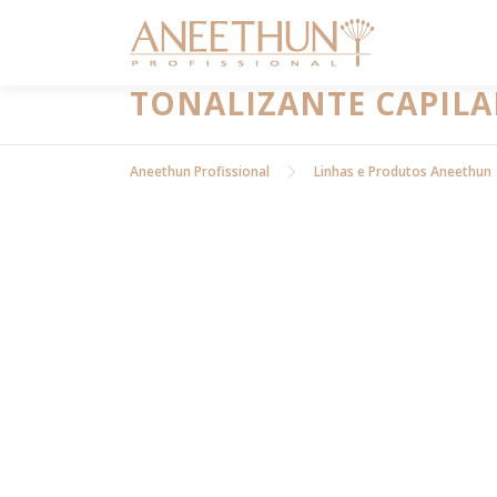
Pular
para
o
conteúdo
TONALIZANTE CAPILA
Aneethun Profissional
Linhas e Produtos Aneethun