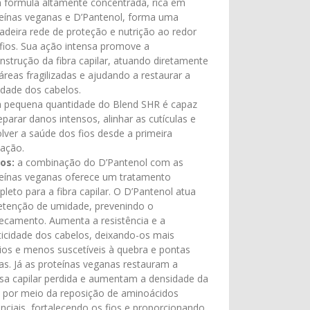
fórmula altamente concentrada, rica em
eínas veganas e D’Pantenol, forma uma
adeira rede de proteção e nutrição ao redor
fios. Sua ação intensa promove a
nstrução da fibra capilar, atuando diretamente
áreas fragilizadas e ajudando a restaurar a
lidade dos cabelos.
 pequena quantidade do Blend SHR é capaz
eparar danos intensos, alinhar as cutículas e
lver a saúde dos fios desde a primeira
cação.
os:
a combinação do D’Pantenol com as
eínas veganas oferece um tratamento
leto para a fibra capilar. O D’Pantenol atua
etenção de umidade, prevenindo o
ecamento. Aumenta a resistência e a
ticidade dos cabelos, deixando-os mais
os e menos suscetíveis à quebra e pontas
as. Já as proteínas veganas restauram a
a capilar perdida e aumentam a densidade da
a por meio da reposição de aminoácidos
nciais, fortalecendo os fios e proporcionando