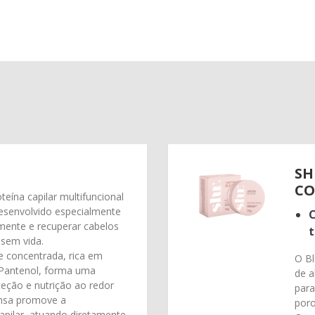
SH
CO
eína capilar multifuncional
desenvolvido especialmente
C
mente e recuperar cabelos
t
 sem vida.
 concentrada, rica em
O Bl
’Pantenol, forma uma
de a
teção e nutrição ao redor
para
ensa promove a
poro
capilar, atuando diretamente