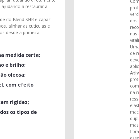
Com 
e ajudando a restaurar a
prot
verd
de do Blend SHR é capaz
dos 
os, alinhar as cutículas e
reco
ios desde a primeira
nas 
vita
Uma
de r
na medida certa;
devo
o e brilho;
apli
Ativ
não oleosa;
prot
el, com efeito
comp
na r
ress
sem rigidez;
elas
dos os tipos de
maci
dupl
mass
fibr
esse