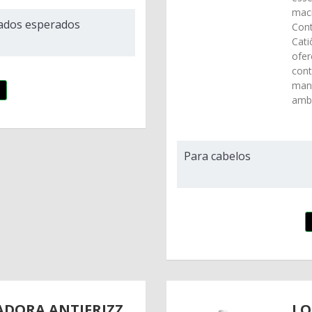
maci
ados esperados
Con
Cati
ofer
cont
man
ambi
Para cabelos
ADORA ANTIFRIZZ
LO