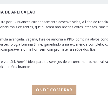
A DE APLICAÇÃO
ta por 32 nuances cuidadosamente desenvolvidas, a linha de tonal
sionais mais exigentes, que buscam não apenas cores intensas, mas
rmula avançada, vegana, livre de amônia e PPD, combina ativos cond
iva tecnologia Lumina Shine, garantindo uma experiência completa, co
 incomparável e o melhor, sem comprometer a saúde dos fios.
 e versátil,
tone! é
ideal para os serviços de escurecimento, neutraliz
0% dos fios brancos.
ONDE COMPRAR
p