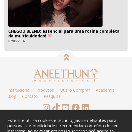
CHEGOU BLEND: essencial para uma rotina completa
de multicuidados!
02/06/2026
Institucional
Produtos
Quero Comprar
Academia
Blog
Contato
Pesquisar
BAIXE O APP
Este site utiliza cookies e tecnologias semelhantes para
personalizar publicidade e recomendar conteúdo do seu
interesse. Ao navegar em nosso serviço você aceita tal