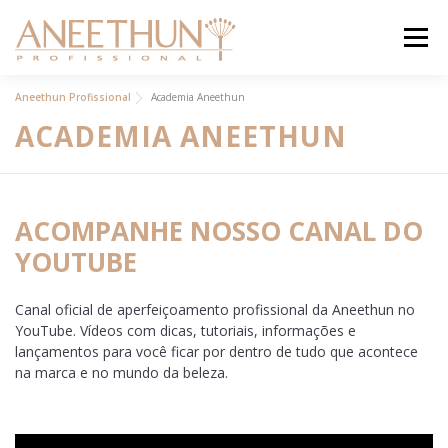
Pular
para
Menu
o
conteúdo
INSTITUCIONAL
Aneethun Profissional
Academia Aneethun
ACADEMIA ANEETHUN
PRODUTOS
ACADEMIA ON
BLOG
ACOMPANHE NOSSO CANAL DO
YOUTUBE
CONTATO
ANEETHUN PRO
Canal oficial de aperfeiçoamento profissional da Aneethun no
YouTube. Vídeos com dicas, tutoriais, informações e
LOJA ONLINE
lançamentos para você ficar por dentro de tudo que acontece
na marca e no mundo da beleza.
.