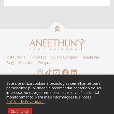
Institucional
Produtos
Quero Comprar
Academia
Blog
Contato
Pesquisar
BAIXE O APP
Este site utiliza cookies e tecnologias semelhantes para
personalizar publicidade e recomendar conteúdo do seu
interesse. Ao navegar em nosso serviço você aceita tal
monitoramento. Para mais informações leia nossa
Copyright © 2026
Política de
Política de
Política de Privacidade
.
Aneethun
Privacidade
Privacidade -
Profissional
Ok, entendi!
Fornecedores