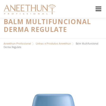
Pular
para
Menu
o
conteúdo
BALM MULTIFUNCIONAL
INSTITUCIONAL
DERMA REGULATE
PRODUTOS
ACADEMIA ON
Aneethun Profissional
Linhas e Produtos Aneethun
Balm Multifuncional
Derma Regulate
BLOG
CONTATO
ANEETHUN PRO
LOJA ONLINE
.