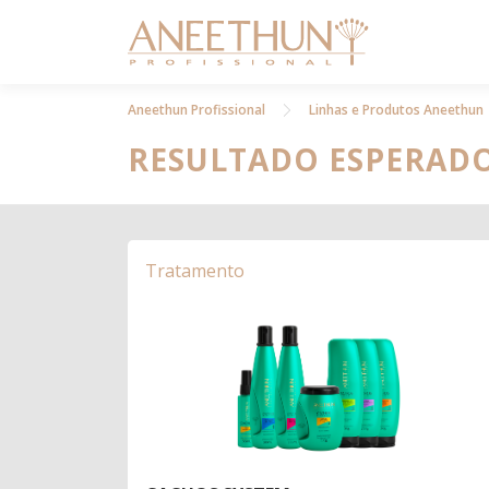
Pular
para
o
conteúdo
Aneethun Profissional
Linhas e Produtos Aneethun
RESULTADO ESPERAD
Tratamento