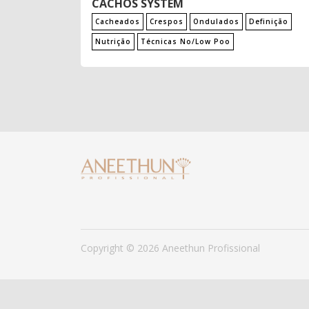
CACHOS SYSTEM
Cacheados
Crespos
Ondulados
Definição
Nutrição
Técnicas No/Low Poo
Copyright © 2026 Aneethun Profissional