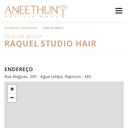
Pular
para
Menu
o
conteúdo
INSTITUCIONAL
Aneethun Profissional
Salão de Beleza
SALÃO DE BELEZA
PRODUTOS
RAQUEL STUDIO HAIR
ACADEMIA ON
BLOG
ENDEREÇO
CONTATO
Rua Alagoas, 209 - Agua Limpa, Raposos - MG
ANEETHUN PRO
+
LOJA ONLINE
−
.