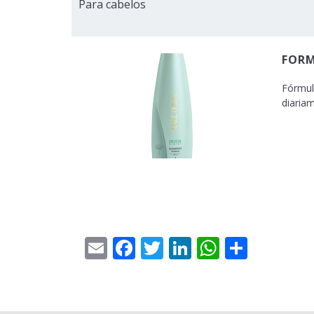
Para cabelos
FORM
Fórmul
diariam
Email
Facebook
Twitter
LinkedIn
WhatsAp
Share