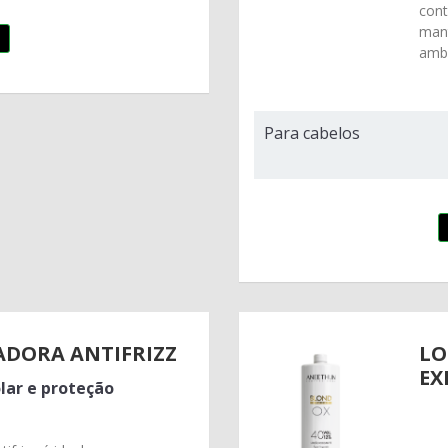
cont
man
ambi
Para cabelos
ADORA ANTIFRIZZ
LO
EX
lar e proteção