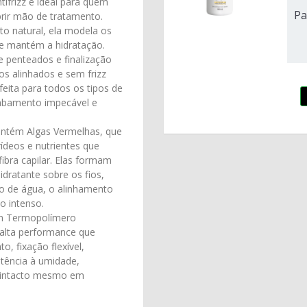
ifrizz é ideal para quem
Pa
rir mão de tratamento.
to natural, ela modela os
 e mantém a hidratação.
de penteados e finalização
ios alinhados e sem frizz
feita para todos os tipos de
abamento impecável e
ntém Algas Vermelhas, que
rídeos e nutrientes que
ibra capilar. Elas formam
idratante sobre os fios,
 de água, o alinhamento
ho intenso.
 Termopolímero
 alta performance que
, fixação flexível,
istência à umidade,
 intacto mesmo em