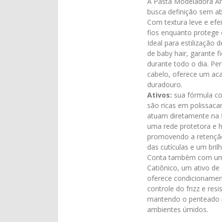
A Pasta Modeladora Ant
busca definição sem ab
Com textura leve e efei
fios enquanto protege
Ideal para estilização 
de baby hair, garante f
durante todo o dia. Per
cabelo, oferece um ac
duradouro.
Ativos:
sua fórmula co
são ricas em polissaca
atuam diretamente na f
uma rede protetora e h
promovendo a retenção
das cutículas e um bril
Conta também com um
Catiônico, um ativo de
oferece condicionamento
controle do frizz e res
mantendo o penteado
ambientes úmidos.