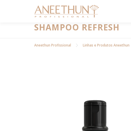
Pular
para
o
conteúdo
SHAMPOO REFRESH
Aneethun Profissional
Linhas e Produtos Aneethun