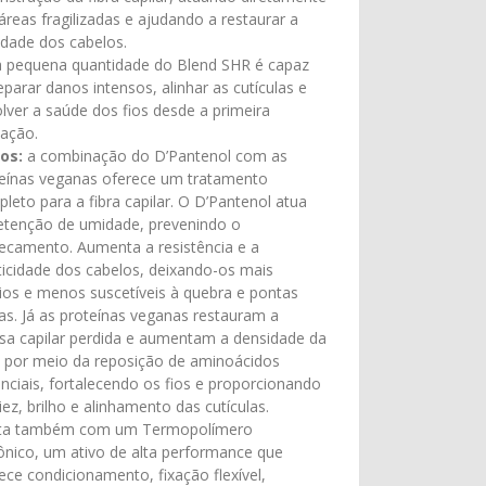
áreas fragilizadas e ajudando a restaurar a
lidade dos cabelos.
 pequena quantidade do Blend SHR é capaz
eparar danos intensos, alinhar as cutículas e
lver a saúde dos fios desde a primeira
cação.
os:
a combinação do D’Pantenol com as
eínas veganas oferece um tratamento
leto para a fibra capilar. O D’Pantenol atua
etenção de umidade, prevenindo o
ecamento. Aumenta a resistência e a
ticidade dos cabelos, deixando-os mais
os e menos suscetíveis à quebra e pontas
as. Já as proteínas veganas restauram a
a capilar perdida e aumentam a densidade da
a por meio da reposição de aminoácidos
nciais, fortalecendo os fios e proporcionando
ez, brilho e alinhamento das cutículas.
ta também com um Termopolímero
ônico, um ativo de alta performance que
ece condicionamento, fixação flexível,