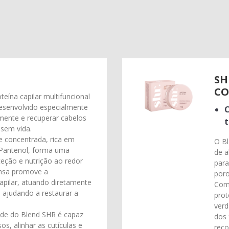
SH
CO
eína capilar multifuncional
desenvolvido especialmente
C
mente e recuperar cabelos
t
 sem vida.
 concentrada, rica em
O Bl
’Pantenol, forma uma
de a
teção e nutrição ao redor
para
ensa promove a
poro
capilar, atuando diretamente
Com 
e ajudando a restaurar a
prot
verd
de do Blend SHR é capaz
dos 
os, alinhar as cutículas e
reco