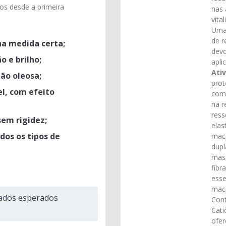
ios desde a primeira
nas 
vita
Uma
de r
na medida certa;
devo
o e brilho;
apli
Ativ
não oleosa;
prot
el, com efeito
comp
na r
ress
sem rigidez;
elas
dos os tipos de
maci
dupl
mass
fibr
esse
maci
ados esperados
Con
Cati
ofer