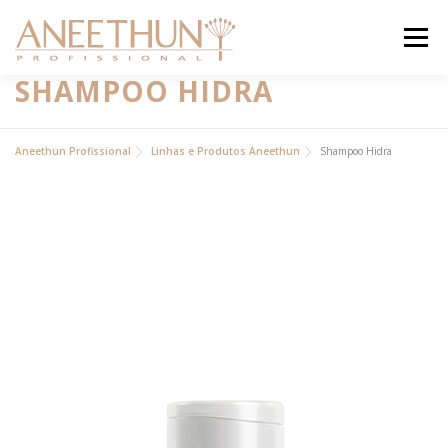
Pular
para
Menu
o
conteúdo
SHAMPOO HIDRA
INSTITUCIONAL
PRODUTOS
Aneethun Profissional
Linhas e Produtos Aneethun
Shampoo Hidra
ACADEMIA ON
BLOG
CONTATO
ANEETHUN PRO
LOJA ONLINE
.