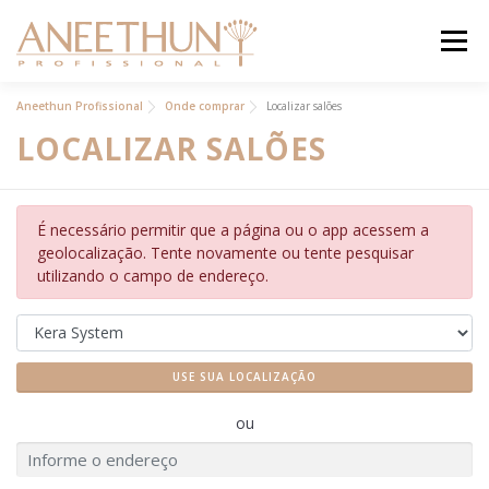
Pular
para
Menu
o
conteúdo
INSTITUCIONAL
Aneethun Profissional
Onde comprar
Localizar salões
LOCALIZAR SALÕES
PRODUTOS
ACADEMIA ON
É necessário permitir que a página ou o app acessem a
BLOG
geolocalização. Tente novamente ou tente pesquisar
utilizando o campo de endereço.
CONTATO
ANEETHUN PRO
LOJA ONLINE
USE SUA LOCALIZAÇÃO
.
ou