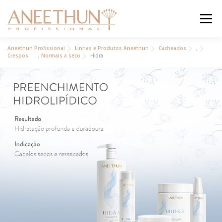
Pular
para
Menu
o
conteúdo
INSTITUCIONAL
Aneethun Profissional
Linhas e Produtos Aneethun
Cacheados
,
Crespos
,
Normais a seco
Hidra
PRODUTOS
ACADEMIA ON
BLOG
CONTATO
ANEETHUN PRO
LOJA ONLINE
.