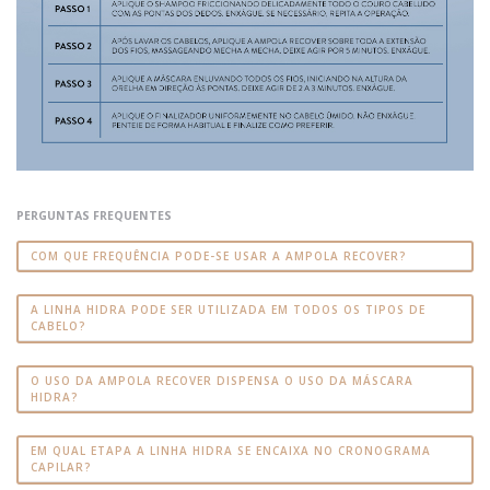
PERGUNTAS FREQUENTES
COM QUE FREQUÊNCIA PODE-SE USAR A AMPOLA RECOVER?
A LINHA HIDRA PODE SER UTILIZADA EM TODOS OS TIPOS DE
CABELO?
O USO DA AMPOLA RECOVER DISPENSA O USO DA MÁSCARA
HIDRA?
EM QUAL ETAPA A LINHA HIDRA SE ENCAIXA NO CRONOGRAMA
CAPILAR?