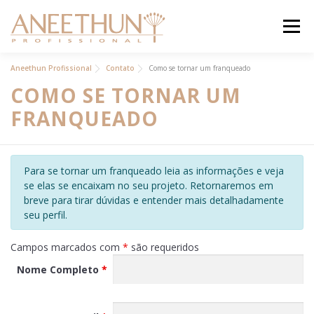
Pular
para
Menu
o
conteúdo
INSTITUCIONAL
Aneethun Profissional
Contato
Como se tornar um franqueado
COMO SE TORNAR UM
PRODUTOS
FRANQUEADO
ACADEMIA ON
BLOG
Para se tornar um franqueado leia as informações e veja
CONTATO
se elas se encaixam no seu projeto. Retornaremos em
breve para tirar dúvidas e entender mais detalhadamente
ANEETHUN PRO
seu perfil.
LOJA ONLINE
Campos marcados com
*
são requeridos
.
Nome Completo
*